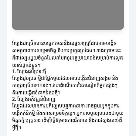
ល្បែងជាច្រើនមានបច្ចេកទេសនិងយុទ្ធសាស្ត្រដែលអាចបង្កើន
សមត្ថភាពការសម្រេចចិត្ត និងការប្រកួតប្រជែង។ ខាងក្រោមនេះ
គឺជាល្បែងមួយចំនួនដែលនាំមកនូវអត្ថប្រយោជន៍សម្រាប់ការលូត
លាស់ផ្ទាល់ខ្លួន។
1. ល្បែងជួបប្រទៈថ្មី
ល្បែងជួបប្រទៈថ្មីជាផ្នែកមួយដែលអាចបង្កើនជំនាញសង្គម និង
ការប្រាស្រ័យទាក់ទង។ វាជាដំណើរការនៃការរៀនពីអ្នកផ្សេងៗ
និងការបង្កើតទំនាក់ទំនងថ្មី។
2. ល្បែងអភិវឌ្ឍន៍ជំនាញ
ល្បែងដែលមានការអភិវឌ្ឍសមត្ថភាពនានា អាចជួយអ្នកក្នុងការ
បង្កើតគំនិតថ្មី និងការសម្រេចចិត្តល្អ។ អ្នកអាចចូលរួមលេងជាមួយ
មិត្តភក្តិ ឬគ្រួសារ ដើម្បីធ្វើឱ្យមានភាពរីករាយ និងការស្វែងយល់ពី
អ្វីថ្មី។