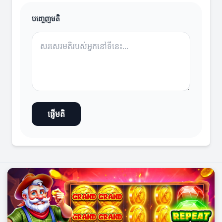
បញ្ចេញមតិ
ផ្ញើមតិ