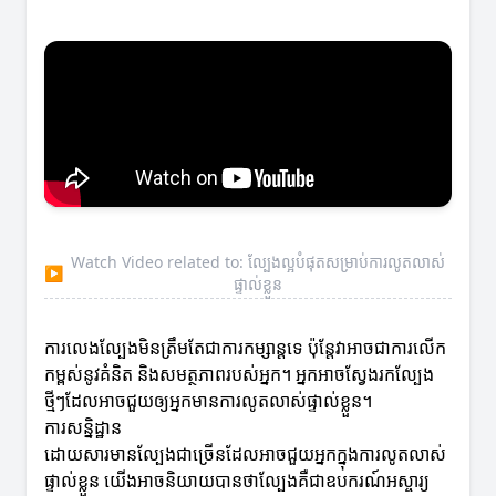
Watch Video related to: ល្បែងល្អបំផុតសម្រាប់ការលូតលាស់
▶
ផ្ទាល់ខ្លួន
ការលេងល្បែងមិនត្រឹមតែជាការកម្សាន្ដទេ ប៉ុន្តែវាអាចជាការលើក
កម្ពស់នូវគំនិត និងសមត្ថភាពរបស់អ្នក។ អ្នកអាចស្វែងរកល្បែង
ថ្មីៗដែលអាចជួយឲ្យអ្នកមានការលូតលាស់ផ្ទាល់ខ្លួន។
ការសន្និដ្ឋាន
ដោយសារមានល្បែងជាច្រើនដែលអាចជួយអ្នកក្នុងការលូតលាស់
ផ្ទាល់ខ្លួន យើងអាចនិយាយបានថាល្បែងគឺជាឧបករណ៍អស្ចារ្យ