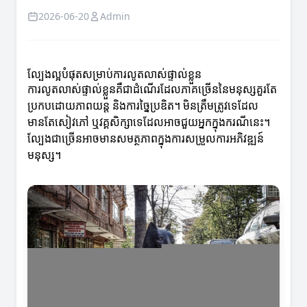
2026-06-20
Admin
ល្បែងល្អបំផុតសម្រាប់ការលូតលាស់ផ្ទាល់ខ្លួន
ការលូតលាស់ផ្ទាល់ខ្លួនគឺជាដំណើរ​ដែលភាគច្រើននៃមនុស្សគួរតែ
ប្រកបដោយភាពយន្ត និងការច្នៃប្រឌិត។ មិនត្រឹមត្រូវទេដែល
មានតែសៀវភៅ ឬវគ្គសិក្សាទេដែលអាចជួយអ្នកក្នុងករណីនេះ។
ល្បែងជាច្រើនអាចមានសមត្ថភាពក្នុងការសម្រួលការអភិវឌ្ឍន៍
មនុស្ស។