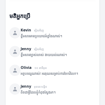
មតិអ្នកប្រើ
Kevin
ម្សិលមិញ
ខ្លឹមសារមានប្រយោជន៍ខ្លាំងណាស់។
Jenny
ម្សិលមិញ
ខ្លឹមសារច្បាស់លាស់ ងាយយល់ណាស់។
Olivia
១០ នាទីមុន
អត្ថបទល្អណាស់! អរគុណសម្រាប់ការចែករំលែក។
Jenny
មុននេះបន្តិច
ពិតជាអ្វីដែលខ្ញុំកំពុងស្វែងរក។