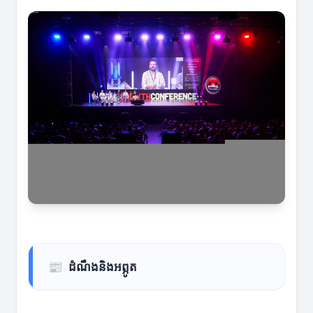
📰
ដំណឹងនិងអព្ភូត