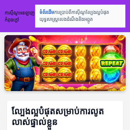
កាស៊ីណូអនឡាញ
ទំព័រដើម
ការប្រាប់ពីកាស៊ីណូ
ល្បែងល្អបំផុត
កំពុងក្តៅ
យុទ្ធសាស្ត្រលេង
ដំណឹងនិងអព្ភូត
ល្បែងល្អបំផុតសម្រាប់ការលូត
លាស់ផ្ទាល់ខ្លួន