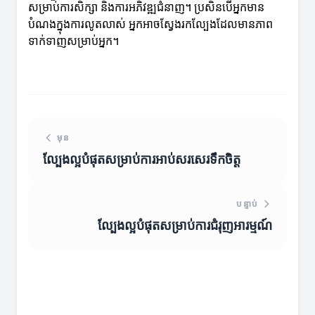
សម្រាប់ការសិក្សា និងការអភិវឌ្ឍជំនាញ។ ប្រសិនបើអ្នកមាន
បំណងក្នុងការលូតលាស់ អ្នកអាចស្វែងរកល្បែងដែលមានភាព
ទាក់ទាញសម្រាប់អ្នក។
មុន
ល្បែងល្អបំផុតសម្រាប់ការអាប់សរសេរទឹកចិត្ត
បន្ទាប់
ល្បែងល្អបំផុតសម្រាប់ការជំរុញអារម្មណ៍