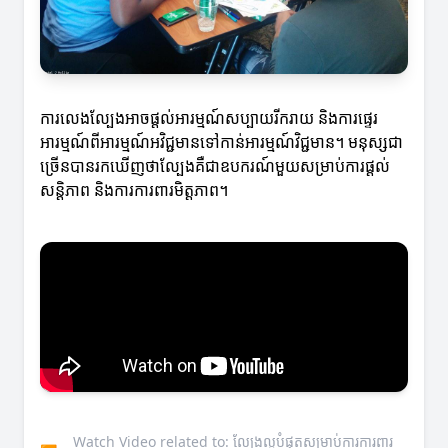
ការលេងល្បែងអាចផ្តល់អារម្មណ៍សប្បាយរីករាយ និងការផ្ទេរ
អារម្មណ៍ពីអារម្មណ៍អវិជ្ជមានទៅកាន់អារម្មណ៍វិជ្ជមាន។ មនុស្សជា
ច្រើនបានរកឃើញថាល្បែងគឺជាឧបករណ៍មួយសម្រាប់ការផ្ដល់
សន្ដិភាព និងការការពារមិត្តភាព។
Watch Video related to: ល្បែងល្អបំផុតសម្រាប់ការការពារ