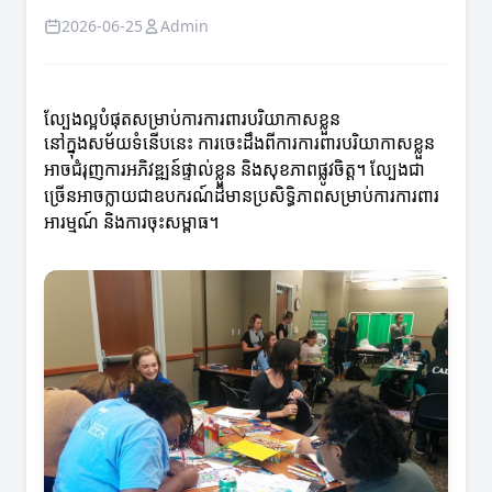
2026-06-25
Admin
ល្បែងល្អបំផុតសម្រាប់ការការពារបរិយាកាសខ្លួន
នៅក្នុងសម័យទំនើបនេះ ការចេះដឹងពីការការពារបរិយាកាសខ្លួន
អាចជំរុញការអភិវឌ្ឍន៍ផ្ទាល់ខ្លួន និងសុខភាពផ្លូវចិត្ត។ ល្បែងជា
ច្រើនអាចក្លាយជាឧបករណ៍ដ៏មានប្រសិទ្ធិភាពសម្រាប់ការការពារ
អារម្មណ៍ និងការចុះសម្ពាធ។