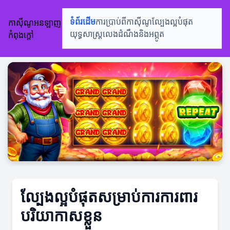
កាស៊ីណូអនឡាញ
ទំព័រដើម
ការប្រាប់ពីកាស៊ីណូ
ល្បែងល្អបំផុត
កំពុងក្តៅ
យុទ្ធសាស្ត្រលេង
ដំណឹងនិងអព្ភូត
ល្បែងល្អបំផុតសម្រាប់ការការពារ
បរិយាកាសខ្លួន