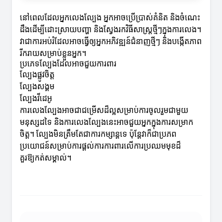
នៅពេលដែលអ្នកលេងល្បែង អ្នកអាចប្រើប្រាស់គំនិត និងចំណេះ
ដឹងដើម្បីដោះស្រាយបញ្ហា និងស្វែងរកវិធីសាស្ត្រថ្មីៗក្នុងការលេង។
វាជាការអប់រំដែលអាចធ្វើឲ្យអ្នកអភិវឌ្ឍន៍ជំនាញថ្មីៗ និងបង្កើតភាព
រីករាយសម្រាប់ខ្លួនអ្នក។
ប្រភេទល្បែងដែលអាចជួយការពារ
ល្បែងផ្លូវចិត្ត
ល្បែងសង្គម
ល្បែងវីដេអូ
ការលេងល្បែងអាចជាជម្រើសដ៏ល្អសម្រាប់ការចូលរួមជាមួយ
មនុស្សដទៃ និងការលេងល្បែងនេះអាចជួយអ្នកក្នុងការសម្រាក
ចិត្ដ។ ល្បែងមិនត្រឹមតែជាការកម្សាន្ដទេ ប៉ុន្តែវាក៏ជាប្រភព
ប្រយោជន៍សម្រាប់ការផ្ដល់ការការពារលើការប្រឈមមុខដ៏
គួរឱ្យកត់សម្គាល់។