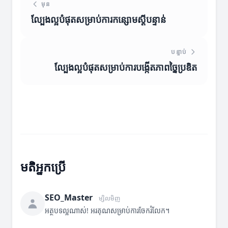
មុន
ល្បែងល្អបំផុតសម្រាប់ការកន្សោមស្ដីបន្ទាន់
បន្ទាប់
ល្បែងល្អបំផុតសម្រាប់ការបង្កើតភាពច្នៃប្រឌិត
មតិអ្នកប្រើ
SEO_Master
ម្សិលមិញ
អត្ថបទល្អណាស់! អរគុណសម្រាប់ការចែករំលែក។