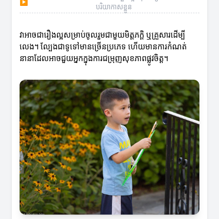
▶
បរិយាកាសខ្លួន
វាអាចជារឿងល្អសម្រាប់ចូលរួមជាមួយមិត្តភក្តិ ឬគ្រួសារដើម្បី
លេង។ ល្បែងជាទូទៅមានច្រើនប្រភេទ ហើយមានការកំណត់
នានាដែលអាចជួយអ្នកក្នុងការជម្រុញសុខភាពផ្លូវចិត្ត។