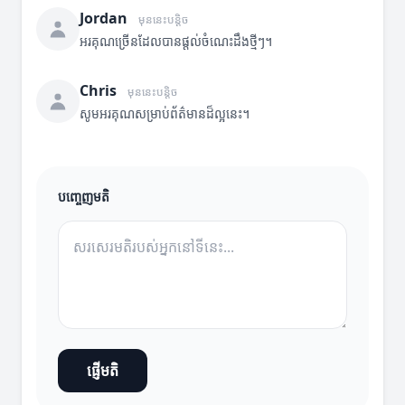
Jordan
មុននេះបន្តិច
អរគុណច្រើនដែលបានផ្តល់ចំណេះដឹងថ្មីៗ។
Chris
មុននេះបន្តិច
សូមអរគុណសម្រាប់ព័ត៌មានដ៏ល្អនេះ។
បញ្ចេញមតិ
ផ្ញើមតិ