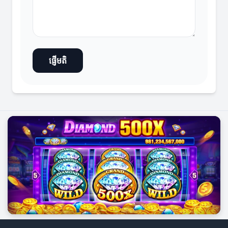
ផ្ញើមតិ