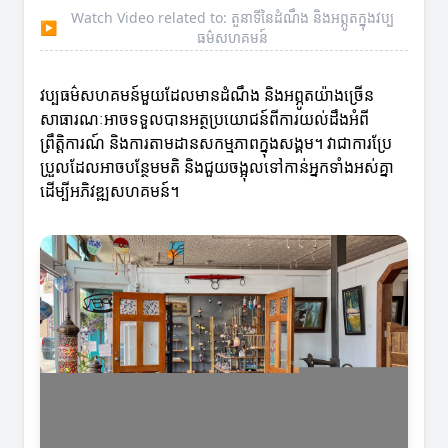
Watch Video related to: តួនាទីនៃដំណឹង និងអព្ភូតក្នុងវប្ប
▶
ធម៌សហគមន៍
វប្បធម៌សហគមន៍មួយដែលមានដំណឹង និងអព្ភូតយ៉ាងច្រើន
សាធារណៈអាចទទួលបានអត្ថប្រយោជន៍ពីការយល់ដឹងអំពី
ព្រឹត្តិការណ៍ និងការតាមដានសកម្មភាពក្នុងសង្គម។ វាជាការប្រែ
ប្រួលដែលអាចបន្ថែមមតិ និងជួយចង្អុលទៅកាន់អ្នកទាំងអស់គ្នា
ដើម្បីអភិវឌ្ឍសហគមន៍។