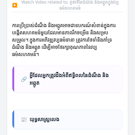
Watch Video related to: តួនាទីនៃដំណឹង និងអព្ភូតក្នុងវប្ប
▶
ធម៌សហគមន៍
ការប្រើប្រាស់ដំណឹង និងអព្ភូតអាចជាឧបករណ៍សំខាន់ក្នុងការ
បង្កើតសហគមន៍មួយដែលមានភាពរីកចម្រើន និងសម្រប
សម្រួល។ ក្នុងការអភិវឌ្ឍវប្បធម៌នានា ត្រូវការថែទាំនិងគាំទ្រ
ដំណឹង និងអព្ភូត ដើម្បីអាចថែរក្សាគុណភាពនៃវប្ប
ធម៌សហគមន៍។
អ្វីដែលអ្នកត្រូវដឹងអំពីឥទ្ធិពលនៃដំណឹង និង
🔗
អព្ភូត
📰
យុទ្ធសាស្ត្រលេង