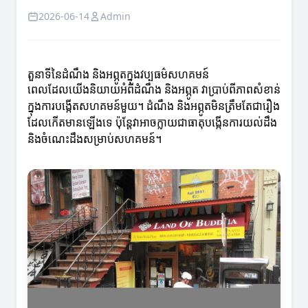
2026-06-14
Admin
តួនាទីនៃដំណឹង និងអព្ភូតក្នុងវប្បធម៌សហគមន៍
ពេលដែលយើងនិយាយអំពីដំណឹង និងអព្ភូត វាប្រាប់ពីភាពសំខាន់
ក្នុងការបង្កើតសហគមន៍មួយ។ ដំណឹង និងអព្ភូតមិនត្រឹមតែជារឿង
ដែលកើតមានឡើងទេ ប៉ុន្តែវាអាចក្លាយជាធាតុបង្កើនការយល់ដឹង
និងចំណេះដឹងសម្រាប់សហគមន៍។