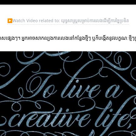
▶
Watch Video related to: យុទ្ធសាស្ត្រសម្រាប់ការលេងដើម្បីការច្នៃប្រឌិត
កាសផ្សេងៗ។ អ្នកអាចសាកល្បងការលេងនៅកន្លែងថ្មីៗ ឬក៏បង្កើតនូវលក្ខណៈថ្មីៗក្