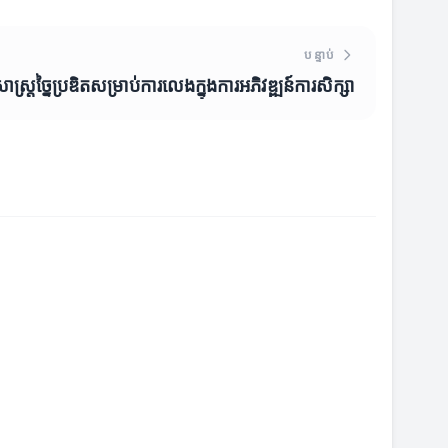
បន្ទាប់
សាស្ត្រច្នៃប្រឌិតសម្រាប់ការលេងក្នុងការអភិវឌ្ឍន៍ការសិក្សា