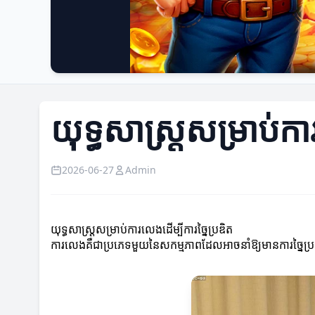
យុទ្ធសាស្ត្រសម្រាប់កា
2026-06-27
Admin
យុទ្ធសាស្ត្រសម្រាប់ការលេងដើម្បីការច្នៃប្រឌិត
ការលេងគឺជាប្រភេទមួយនៃសកម្មភាពដែលអាចនាំឱ្យមានការច្នៃប្រឌិ