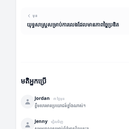
មុន
យុទ្ធសាស្ត្រសម្រាប់ការលេងដែលមានភាពច្នៃប្រឌិត
មតិអ្នកប្រើ
Jordan
៣ ថ្ងៃមុន
ខ្លឹមសារមានប្រយោជន៍ខ្លាំងណាស់។
Jenny
ម្សិលមិញ
សូមអរគុណសម្រាប់ព័ត៌មានដ៏ល្អនេះ។