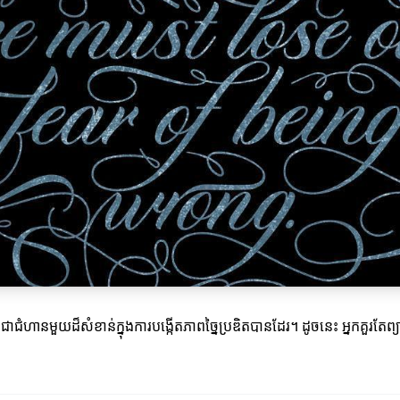
ជាជំហានមួយដ៏សំខាន់ក្នុងការបង្កើតភាពច្នៃប្រឌិតបានដែរ។ ដូចនេះ អ្នកគួរតែព្