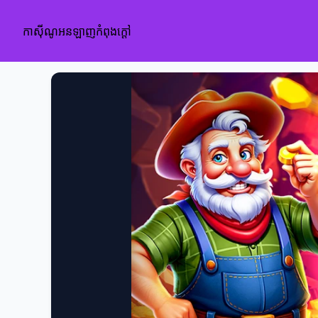
កាស៊ីណូអនឡាញកំពុងក្តៅ