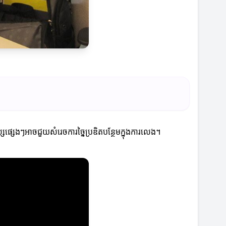
្សផ្សេងៗអាចជួយសំរេចការច្នៃប្រឌិតបន្ថែមក្នុងការលេង។