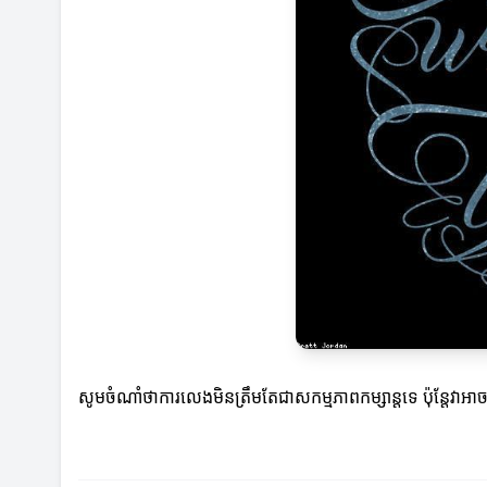
សូមចំណាំថាការលេងមិនត្រឹមតែជាសកម្មភាពកម្សាន្តទេ ប៉ុន្តែវាអាច