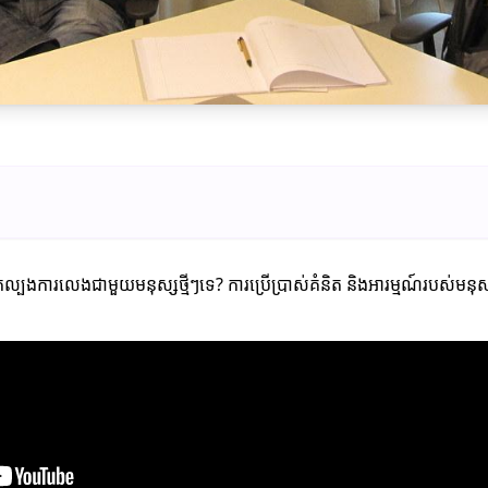
ាកល្បងការលេងជាមួយមនុស្សថ្មីៗទេ? ការប្រើប្រាស់គំនិត និងអារម្មណ៍របស់មនុស