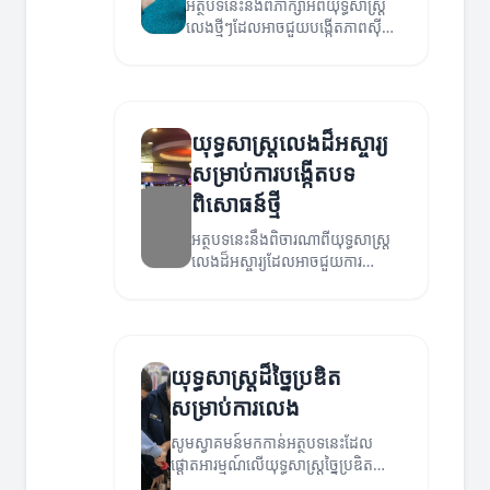
អត្ថបទនេះនឹងពិភាក្សាអំពីយុទ្ធសាស្ត្រ
លេងថ្មីៗដែលអាចជួយបង្កើតភាពស៊ី
ជម្រៅ និងការយល់ដឹងល្អប្រសើរនៅក្នុង
ការលេង។
យុទ្ធសាស្ត្រលេងដ៏អស្ចារ្យ
សម្រាប់ការបង្កើតបទ
ពិសោធន៍ថ្មី
អត្ថបទនេះនឹងពិចារណាពីយុទ្ធសាស្ត្រ
លេងដ៏អស្ចារ្យដែលអាចជួយការ
បង្កើតបទពិសោធន៍ថ្មីសម្រាប់អ្នក
លេង។
យុទ្ធសាស្ត្រដ៏ច្នៃប្រឌិត
សម្រាប់ការលេង
សូមស្វាគមន៍មកកាន់អត្ថបទនេះដែល
ផ្ដោតអារម្មណ៍លើយុទ្ធសាស្ត្រ​ច្នៃប្រឌិត
សម្រាប់ការលេង។ យើងនឹងស្វែងយល់ពី