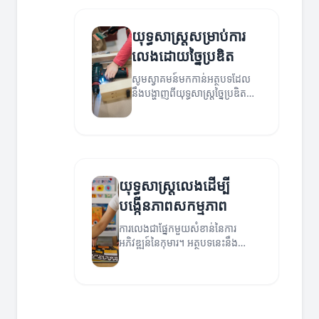
យុទ្ធសាស្ត្រសម្រាប់ការ
លេងដោយច្នៃប្រឌិត
សូមស្វាគមន៍មកកាន់អត្ថបទដែល
នឹងបង្ហាញពីយុទ្ធសាស្ត្រច្នៃប្រឌិត
សម្រាប់ការលេង។
យុទ្ធសាស្ត្រលេងដើម្បី
បង្កើនភាពសកម្មភាព
ការលេងជាផ្នែកមួយសំខាន់នៃការ
អភិវឌ្ឍន៍នៃកុមារ។ អត្ថបទនេះនឹង
ពន្យល់ពីយុទ្ធសាស្ត្រដែលអាចជួយ
បង្កើនភាពសកម្មភាពនៃការលេង។