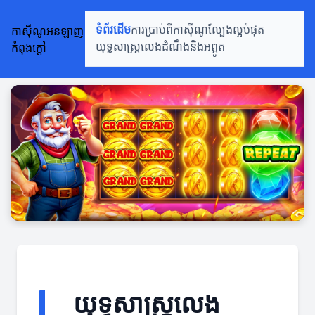
កាស៊ីណូអនឡាញ
ទំព័រដើម
ការប្រាប់ពីកាស៊ីណូ
ល្បែងល្អបំផុត
កំពុងក្តៅ
យុទ្ធសាស្ត្រលេង
ដំណឹងនិងអព្ភូត
យុទ្ធសាស្ត្រលេង