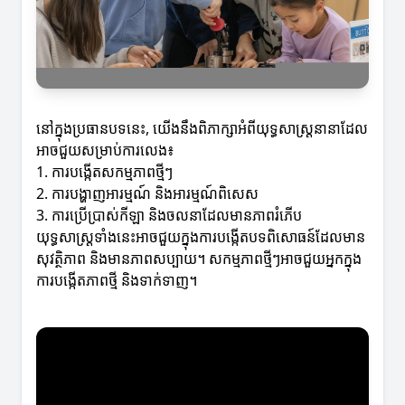
នៅក្នុងប្រធានបទនេះ, យើងនឹងពិភាក្សាអំពីយុទ្ធសាស្ត្រនានាដែល
អាចជួយសម្រាប់ការលេង៖
1. ការបង្កើតសកម្មភាពថ្មីៗ
2. ការបង្ហាញអារម្មណ៍ និងអារម្មណ៍ពិសេស
3. ការប្រើប្រាស់កីឡា និងចលនាដែលមានភាពរំភើប
យុទ្ធសាស្ត្រទាំងនេះអាចជួយក្នុងការបង្កើតបទពិសោធន៍ដែលមាន
សុវត្ថិភាព និងមានភាពសប្បាយ។ សកម្មភាពថ្មីៗអាចជួយអ្នកក្នុង
ការបង្កើតភាពថ្មី និងទាក់ទាញ។