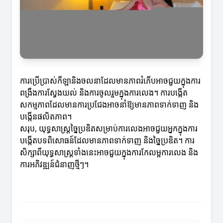
ការប្រើប្រាស់កីឡានិងចលនាដែលមានភាពរំភើបអាចជួយក្នុងការ
ពង្រឹងការស្វែងយល់ និងការចូលរួមក្នុងការលេង។ ការបង្កើត
សកម្មភាពដែលមានការប្រជែងអាចនាំឱ្យមានភាពទាក់ទាញ និង
បង្កើនផលិតភាព។
សរុប, យុទ្ធសាស្ត្រច្នៃប្រឌិតសម្រាប់ការលេងអាចជួយអ្នកក្នុងការ
បង្កើតបទពិសោធន៍ដែលមានភាពទាក់ទាញ និងច្នៃប្រឌិត។ ការ
សិក្សាពីយុទ្ធសាស្ត្រទាំងនេះអាចជួយក្នុងការកែលម្អការលេង និង
ការអភិវឌ្ឍន៍ជំនាញថ្មីៗ។