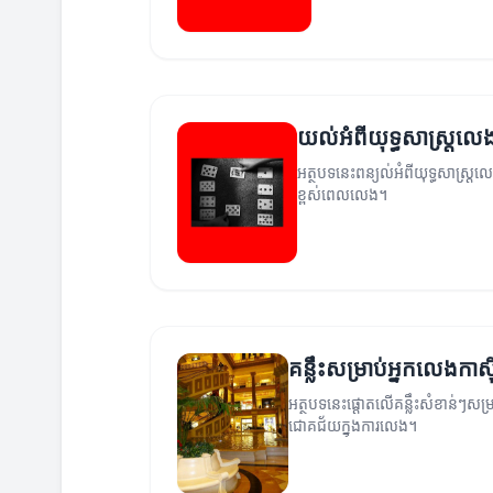
យល់អំពីយុទ្ធសាស្រ្តលេ
អត្ថបទនេះពន្យល់អំពីយុទ្ធសាស្រ្
ខ្ពស់ពេលលេង។
គន្លឹះសម្រាប់អ្នកលេងកាស
អត្ថបទនេះផ្តោតលើគន្លឹះសំខាន់ៗសម្រ
ជោគជ័យក្នុងការលេង។