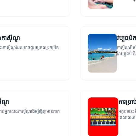
ងកាស៊ីណូ
វប្បធម៌ក
តលេងកាស៊ីណូដែលអាចជួយអ្នកឈ្នះកម្រិត
កាស៊ីណូមិន
នៃវប្បធម៌ 
៊ីណូ
ការប្រា
ាប់អ្នកលេងកាស៊ីណូដើម្បីធ្វើឲ្យមានភាព
អត្ថបទនេះន
ពេលលេងន