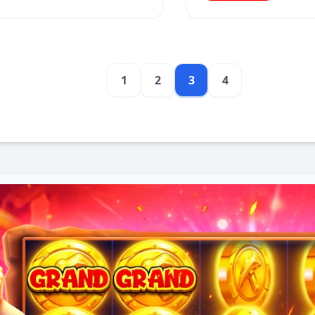
1
2
3
4