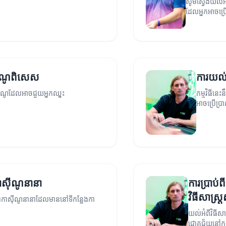
សូមស្វែងយល់អ
ដែលអ្នកអាចប្រ
៊ីណូពិសេស
ការយល់
ាស៊ីណូដែលអាចជួយអ្នកឈ្នះ
កម្មវិធីនេ
អាចប្រើប្រា
ាស៊ីណូនានា
ការប្រាប
វិធីសាស្
ីឡាកាស៊ីណូនានាដែលមាននៅទីកន្លែងកា
យល់អំពីវិធីស
ជោគជ័យនៅក្ន