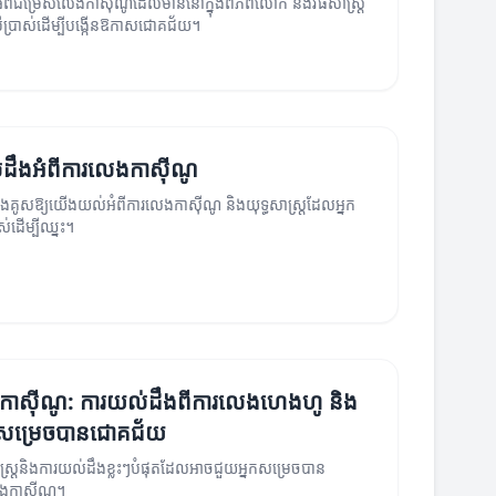
ំពីជម្រើសលេងកាស៊ីណូដែលមាននៅក្នុងពិភពលោក និងវិធីសាស្រ្ត
ើប្រាស់ដើម្បីបង្កើនឱកាសជោគជ័យ។
ដឹងអំពីការលេងកាស៊ីណូ
ះនឹងគូសឱ្យយើងយល់អំពីការលេងកាស៊ីណូ និងយុទ្ធសាស្ត្រដែលអ្នក
ស់ដើម្បីឈ្នះ។
់ពីកាស៊ីណូ: ការយល់ដឹងពីការលេងហេងហូ និង
រ្តសម្រេចបានជោគជ័យ
ាស្រ្តនិងការយល់ដឹងខ្លះៗបំផុតដែលអាចជួយអ្នកសម្រេចបាន
ុងកាស៊ីណូ។