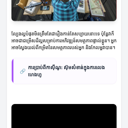
ល្បែងល្អបំផុតមិនត្រឹមតែជារឿងកាន់តែសប្បាយនោះទេ ប៉ុន្តែវាក៏
អាចជាជម្រើសដ៏ល្អសម្រាប់ការអភិវឌ្ឍន៍សមត្ថភាពផ្ទាល់ខ្លួន។ អ្នក
អាចស្វែងយល់ពីកម្រិតនៃសមត្ថភាពរបស់អ្នក និងកែលម្អវាបាន។
ការប្រាប់ពីកាស៊ីណូ: ស៊ុមសំខាន់ក្នុងការលេង
🔗
ហេងហូ