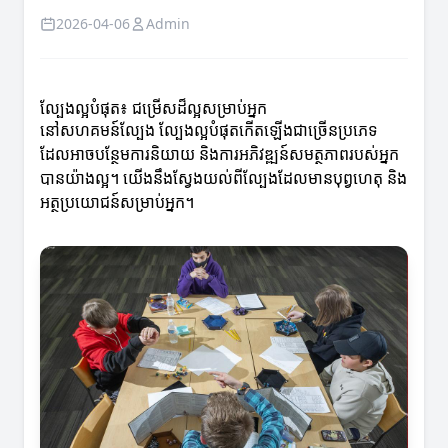
2026-04-06
Admin
ល្បែងល្អបំផុត៖ ជម្រើសដ៏ល្អសម្រាប់អ្នក
នៅសហគមន៍ល្បែង ល្បែងល្អបំផុតកើតឡើងជាច្រើនប្រភេទ
ដែលអាចបន្ថែមការនិយាយ និងការអភិវឌ្ឍន៍សមត្ថភាពរបស់អ្នក
បានយ៉ាងល្អ។ យើងនឹងស្វែងយល់ពីល្បែងដែលមានបុព្វហេតុ និង
អត្ថប្រយោជន៍សម្រាប់អ្នក។