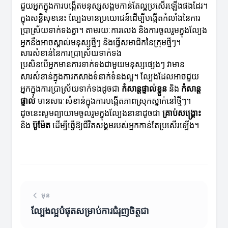
ជួយអ្នកក្នុងការបង្កើតមនុស្សសង្គមកាន់តែល្អប្រសើរឡើងផងដែរ។
ក្នុងសន្ដិសុខនេះ ល្បែងមានប្រយោជន៍ដើម្បីបង្កើតកំលាំងនៃការ
ប្រាស្រ័យទាក់ទងគ្នា។ តាមរយៈការលេង និងការចូលរួមក្នុងល្បែង
អ្នកនឹងអាចស្គាល់មនុស្សថ្មីៗ និងធ្វើសមាជិកនៃក្រុមថ្មីៗ។
សារសំខាន់នៃការប្រាស្រ័យទាក់ទង
ប្រសិនបើអ្នកមានការទាក់ទងជាមួយមនុស្សផ្សេងៗ វាមាន
សារសំខាន់ក្នុងការកសាងទំនាក់ទំនងល្អ។ ល្បែងដែលអាចជួយ
អ្នកក្នុងការប្រាស្រ័យទាក់ទងដូចជា
កំសាន្តផ្ទាល់ខ្លួន
និង
កំសាន្ត
ផ្ទាល់
មានសារៈសំខាន់ក្នុងការបង្កើតភាពស្រុកស្នាក់នៅថ្មីៗ។
ដូចនេះសូមព្យាយាមចូលរួមក្នុងល្បែងនានាដូចជា
គ្រាប់សង្គ្រោះ
និង
ប៊ូម៉ែត
ដើម្បីធ្វើឱ្យជីវិតសង្គមរបស់អ្នកកាន់តែប្រសើរឡើង។
មុន
ល្បែងល្អបំផុតសម្រាប់ការជំរុញចិត្តជា