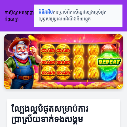
កាស៊ីណូអនឡាញ
ទំព័រដើម
ការប្រាប់ពីកាស៊ីណូ
ល្បែងល្អបំផុត
កំពុងក្តៅ
យុទ្ធសាស្ត្រលេង
ដំណឹងនិងអព្ភូត
ល្បែងល្អបំផុតសម្រាប់ការ
ប្រាស្រ័យទាក់ទងសង្គម