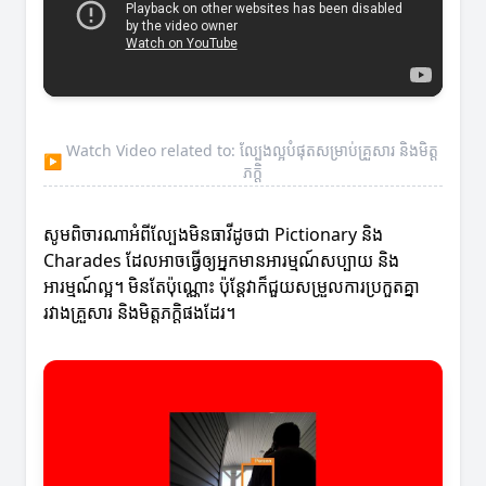
Watch Video related to: ល្បែងល្អបំផុតសម្រាប់គ្រួសារ និងមិត្ត
▶
ភក្តិ
សូមពិចារណាអំពីល្បែងមិនធាវីដូចជា Pictionary និង
Charades ដែលអាចធ្វើឲ្យអ្នកមានអារម្មណ៍សប្បាយ និង
អារម្មណ៍ល្អ។ មិនតែប៉ុណ្ណោះ ប៉ុន្តែវាក៏ជួយសម្រួលការប្រកួតគ្នា
រវាងគ្រួសារ និងមិត្តភក្តិផងដែរ។