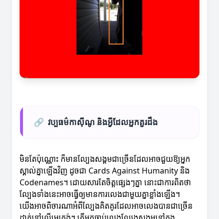
🔗
វប្បធម៌កាស៊ីណូ និងអ្វីដែលអ្នកគួរដឹង
មិនតែប៉ុណ្ណោះ ក៏មានល្បែងសង្គមជាច្រើនដែលអាចជួយឱ្យអ្នក
ស្គាល់គ្នាឡើងវិញ ដូចជា Cards Against Humanity និង
Codenames។ ដោយសារតែចិត្តផ្សេងៗគ្នា នោះជាការពិតថា
ល្បែងទាំងនេះអាចធ្វើឲ្យមានការលេងជាមួយគ្នាខ្លាំងឡើង។
យើងអាចពិចារណាអំពីល្បែងគិតគូរដែលអាចលេងបានជាច្រើន
ដាក់នៅលើអេក្រង់។ តើអ្នកធ្លាប់លេងល្បែងសង្គមនៅក្នុង